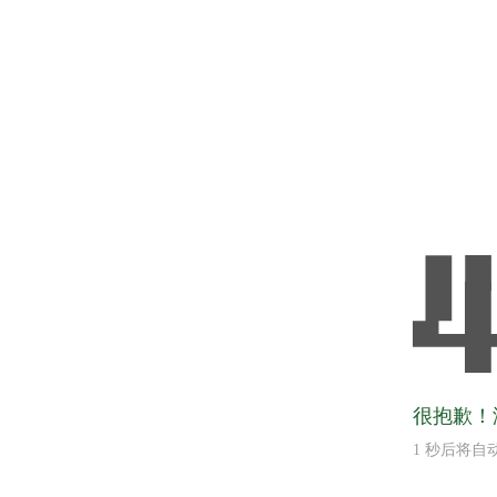
很抱歉！
1
秒后将自