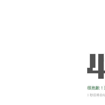
很抱歉！
1
秒后将自